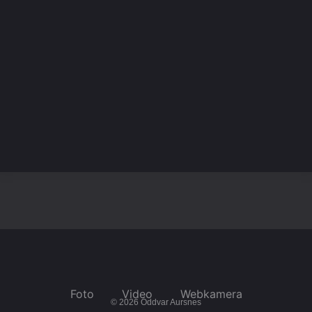
Strandabøen
Gjeveneset
Foto
Video
Webkamera
© 2026
Oddvar Aursnes